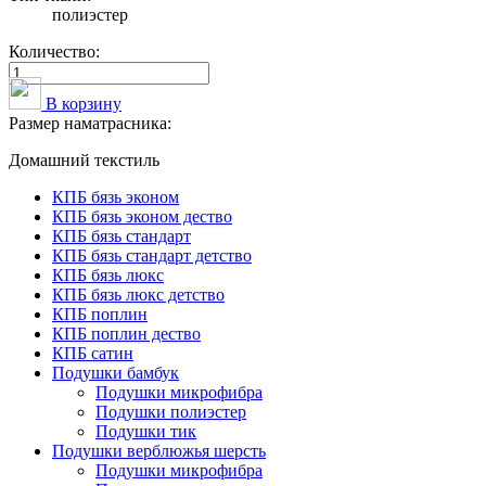
полиэстер
Количество:
В корзину
Размер наматрасника:
Домашний текстиль
КПБ бязь эконом
КПБ бязь эконом дество
КПБ бязь стандарт
КПБ бязь стандарт детство
КПБ бязь люкс
КПБ бязь люкс детство
КПБ поплин
КПБ поплин дество
КПБ сатин
Подушки бамбук
Подушки микрофибра
Подушки полиэстер
Подушки тик
Подушки верблюжья шерсть
Подушки микрофибра