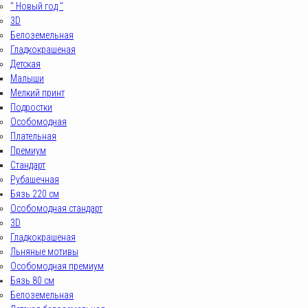
" Новый год "
3D
Белоземельная
Гладкокрашеная
Детская
Малыши
Мелкий принт
Подростки
Особомодная
Плательная
Премиум
Стандарт
Рубашечная
Бязь 220 см
Особомодная стандарт
3D
Гладкокрашеная
Льняные мотивы
Особомодная премиум
Бязь 80 см
Белоземельная