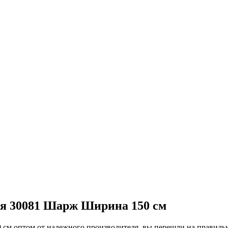
ля 30081 Шарж Ширина 150 см
0 см оптом от надежного производителя, вы перешли на правил