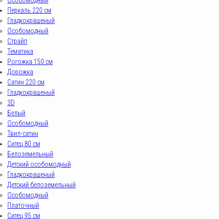
Особомодный
Перкаль 220 см
Гладкокрашеный
Особомодный
Страйп
Тематика
Рогожка 150 см
Дорожка
Сатин 220 см
Гладкокрашеный
3D
Белый
Особомодный
Твил-сатин
Ситец 80 см
Белоземельный
Детский особомодный
Гладкокрашеный
Детский белоземельный
Особомодный
Платочный
Ситец 95 см