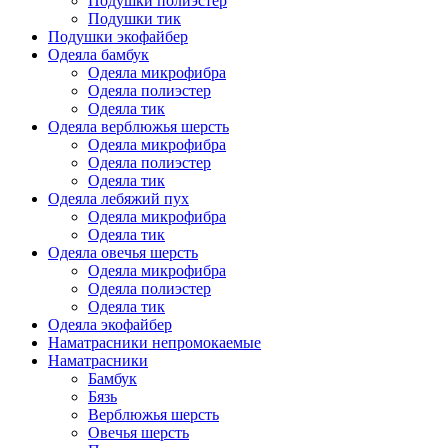
Подушки полиэстер
Подушки тик
Подушки экофайбер
Одеяла бамбук
Одеяла микрофибра
Одеяла полиэстер
Одеяла тик
Одеяла верблюжья шерсть
Одеяла микрофибра
Одеяла полиэстер
Одеяла тик
Одеяла лебяжий пух
Одеяла микрофибра
Одеяла тик
Одеяла овечья шерсть
Одеяла микрофибра
Одеяла полиэстер
Одеяла тик
Одеяла экофайбер
Наматрасники непромокаемые
Наматрасники
Бамбук
Бязь
Верблюжья шерсть
Овечья шерсть