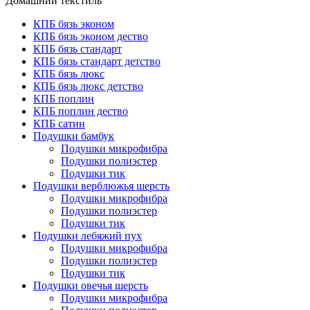
Домашний текстиль
КПБ бязь эконом
КПБ бязь эконом дество
КПБ бязь стандарт
КПБ бязь стандарт детство
КПБ бязь люкс
КПБ бязь люкс детство
КПБ поплин
КПБ поплин дество
КПБ сатин
Подушки бамбук
Подушки микрофибра
Подушки полиэстер
Подушки тик
Подушки верблюжья шерсть
Подушки микрофибра
Подушки полиэстер
Подушки тик
Подушки лебяжий пух
Подушки микрофибра
Подушки полиэстер
Подушки тик
Подушки овечья шерсть
Подушки микрофибра