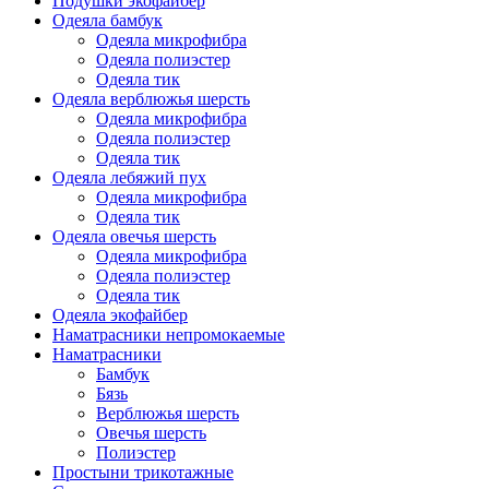
Подушки экофайбер
Одеяла бамбук
Одеяла микрофибра
Одеяла полиэстер
Одеяла тик
Одеяла верблюжья шерсть
Одеяла микрофибра
Одеяла полиэстер
Одеяла тик
Одеяла лебяжий пух
Одеяла микрофибра
Одеяла тик
Одеяла овечья шерсть
Одеяла микрофибра
Одеяла полиэстер
Одеяла тик
Одеяла экофайбер
Наматрасники непромокаемые
Наматрасники
Бамбук
Бязь
Верблюжья шерсть
Овечья шерсть
Полиэстер
Простыни трикотажные