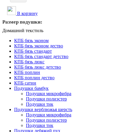
В корзину
Размер подушки:
Домашний текстиль
КПБ бязь эконом
КПБ бязь эконом дество
КПБ бязь стандарт
КПБ бязь стандарт детство
КПБ бязь люкс
КПБ бязь люкс детство
КПБ поплин
КПБ поплин дество
КПБ сатин
Подушки бамбук
Подушки микрофибра
Подушки полиэстер
Подушки тик
Подушки верблюжья шерсть
Подушки микрофибра
Подушки полиэстер
Подушки тик
Подушки лебяжий пух