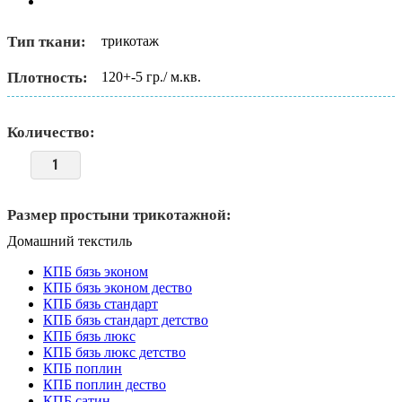
Тип ткани:
трикотаж
Плотность:
120+-5 гр./ м.кв.
Количество:
Размер простыни трикотажной:
Домашний текстиль
КПБ бязь эконом
КПБ бязь эконом дество
КПБ бязь стандарт
КПБ бязь стандарт детство
КПБ бязь люкс
КПБ бязь люкс детство
КПБ поплин
КПБ поплин дество
КПБ сатин