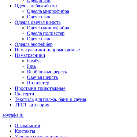
Одеяла тик
Одеяла лебяжий пух
Одеяла микрофибра
Одеяла тик
Одеяла овечья шерсть
Одеяла микрофибра
Одеяла полиэстер
Одеяла тик
Одеяла экофайбер
Наматрасники непромокаемые
Наматрасники
Бамбук
Бязь
Верблюжья шерсть
Овечья шерсть
Полиэстер
Простыни трикотажные
Скатерти
Текстиль для пляжа, бани и сауны
ТЕСТ категория
sovrteks.ru
О компании
Контакты
Условия сотрудничества