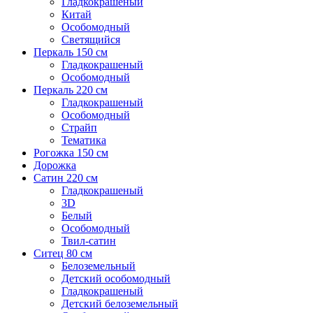
Гладкокрашеный
Китай
Особомодный
Светящийся
Перкаль 150 см
Гладкокрашеный
Особомодный
Перкаль 220 см
Гладкокрашеный
Особомодный
Страйп
Тематика
Рогожка 150 см
Дорожка
Сатин 220 см
Гладкокрашеный
3D
Белый
Особомодный
Твил-сатин
Ситец 80 см
Белоземельный
Детский особомодный
Гладкокрашеный
Детский белоземельный