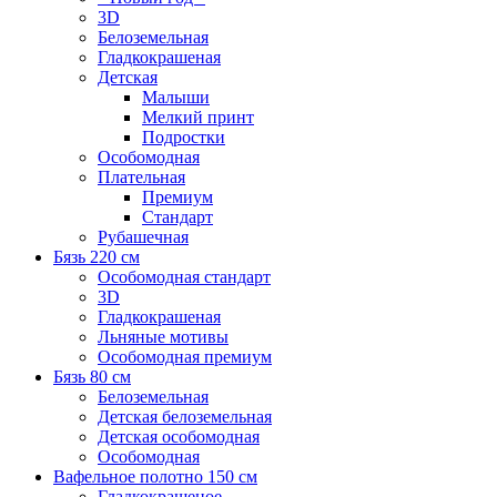
3D
Белоземельная
Гладкокрашеная
Детская
Малыши
Мелкий принт
Подростки
Особомодная
Плательная
Премиум
Стандарт
Рубашечная
Бязь 220 см
Особомодная стандарт
3D
Гладкокрашеная
Льняные мотивы
Особомодная премиум
Бязь 80 см
Белоземельная
Детская белоземельная
Детская особомодная
Особомодная
Вафельное полотно 150 см
Гладкокрашеное