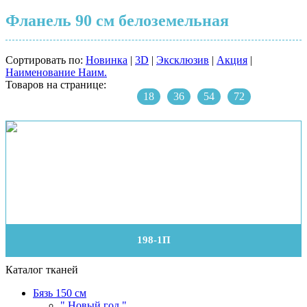
Фланель 90 см белоземельная
Сортировать по:
Новинка
|
3D
|
Эксклюзив
|
Акция
|
Наименование
Наим.
Товаров на странице:
18
36
54
72
198-1П
Каталог тканей
Бязь 150 см
" Новый год "