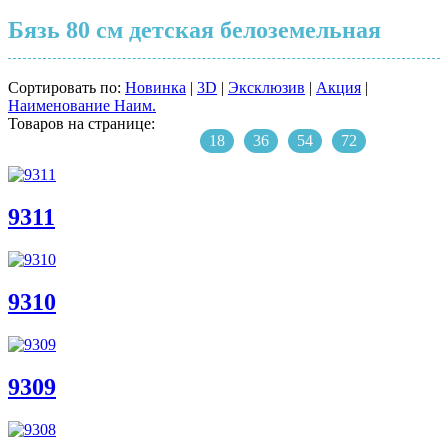
Бязь 80 см детская белоземельная
Сортировать по:
Новинка
|
3D
|
Эксклюзив
|
Акция
|
Наименование
Наим.
Товаров на странице:
18
36
54
72
9311
9310
9309