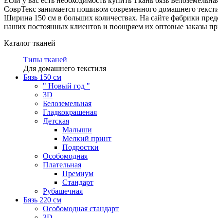
Если у вас есть необходимость купить Ткань бязь Белоземельн
СоврТекс занимается пошивом современного домашнего текстиля
Ширина 150 см в больших количествах. На сайте фабрики пре
наших постоянных клиентов и поощряем их оптовые заказы при
Каталог тканей
Типы тканей
Для домашнего текстиля
Бязь 150 см
" Новый год "
3D
Белоземельная
Гладкокрашеная
Детская
Малыши
Мелкий принт
Подростки
Особомодная
Плательная
Премиум
Стандарт
Рубашечная
Бязь 220 см
Особомодная стандарт
3D