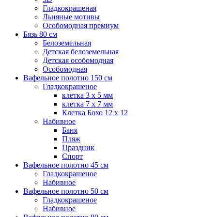
Гладкокрашеная
Льняные мотивы
Особомодная премиум
Бязь 80 см
Белоземельная
Детская белоземельная
Детская особомодная
Особомодная
Вафельное полотно 150 см
Гладкокрашеное
клетка 3 х 5 мм
клетка 7 х 7 мм
Клетка Бохо 12 x 12
Набивное
Баня
Пляж
Праздник
Спорт
Вафельное полотно 45 см
Гладкокрашеное
Набивное
Вафельное полотно 50 см
Гладкокрашеное
Набивное