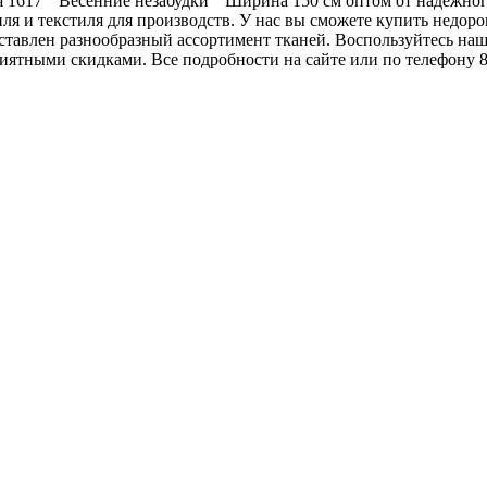
ая 1617 " Весенние незабудки " Ширина 150 см оптом от надежн
 и текстиля для производств. У нас вы сможете купить недорог
дставлен разнообразный ассортимент тканей. Воспользуйтесь н
ятными скидками. Все подробности на сайте или по телефону 8 