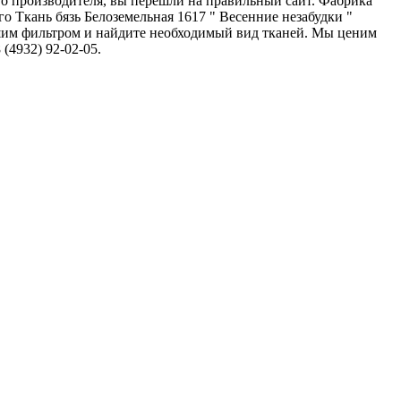
ого производителя, вы перешли на правильный сайт. Фабрика
о Ткань бязь Белоземельная 1617 " Весенние незабудки "
ашим фильтром и найдите необходимый вид тканей. Мы ценим
(4932) 92-02-05.