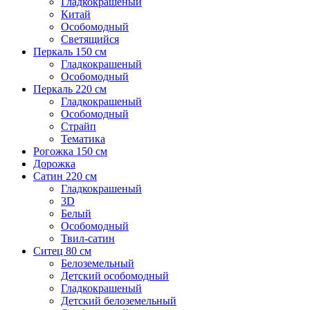
Гладкокрашеный
Китай
Особомодный
Светящийся
Перкаль 150 см
Гладкокрашеный
Особомодный
Перкаль 220 см
Гладкокрашеный
Особомодный
Страйп
Тематика
Рогожка 150 см
Дорожка
Сатин 220 см
Гладкокрашеный
3D
Белый
Особомодный
Твил-сатин
Ситец 80 см
Белоземельный
Детский особомодный
Гладкокрашеный
Детский белоземельный