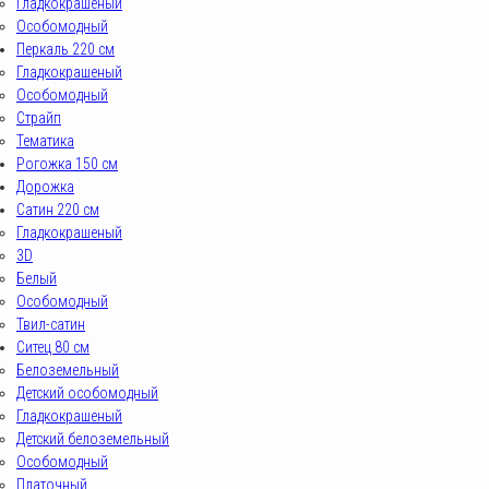
Гладкокрашеный
Особомодный
Перкаль 220 см
Гладкокрашеный
Особомодный
Страйп
Тематика
Рогожка 150 см
Дорожка
Сатин 220 см
Гладкокрашеный
3D
Белый
Особомодный
Твил-сатин
Ситец 80 см
Белоземельный
Детский особомодный
Гладкокрашеный
Детский белоземельный
Особомодный
Платочный