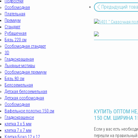
Подростки
Предыдущий тов
Особомодная
Плательная
Премиум
Стандарт
Рубашечная
Бязь 220 см
Особомодная стандарт
3D
Гладкокрашеная
Льняные мотивы
Особомодная премиум
Бязь 80 см
Белоземельная
Детская белоземельная
Детская особомодная
Особомодная
КУПИТЬ ОПТОМ НЕ
Вафельное полотно 150 см
150 СМ. ШИРИНА 1
Гладкокрашеное
клетка 3 х 5 мм
Если у вас есть необход
клетка 7 х 7 мм
перешли на правильный 
Клетка Бохо 12 x 12