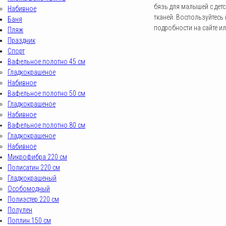
бязь для малышей с дет
Набивное
тканей. Воспользуйтесь
Баня
подробности на сайте ил
Пляж
Праздник
Спорт
Вафельное полотно 45 см
Гладкокрашеное
Набивное
Вафельное полотно 50 см
Гладкокрашеное
Набивное
Вафельное полотно 80 см
Гладкокрашеное
Набивное
Микрофибра 220 см
Полисатин 220 см
Гладкокрашеный
Особомодный
Полиэстер 220 см
Полулен
Поплин 150 см