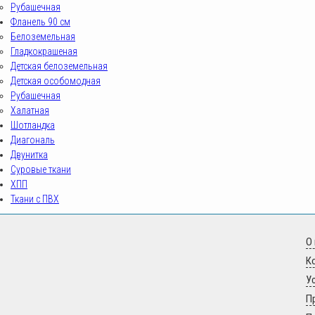
Рубашечная
Фланель 90 см
Белоземельная
Гладкокрашеная
Детская белоземельная
Детская особомодная
Рубашечная
Халатная
Шотландка
Диагональ
Двунитка
Суровые ткани
ХПП
Ткани с ПВХ
О
К
У
sovrteks.ru
П