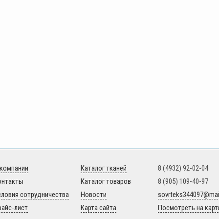
 компании
Каталог тканей
8 (4932) 92-02-04
онтакты
Каталог товаров
8 (905) 109-40-97
словия сотрудничества
Новости
sovrteks344097@mail
райс-лист
Карта сайта
Посмотреть на карт