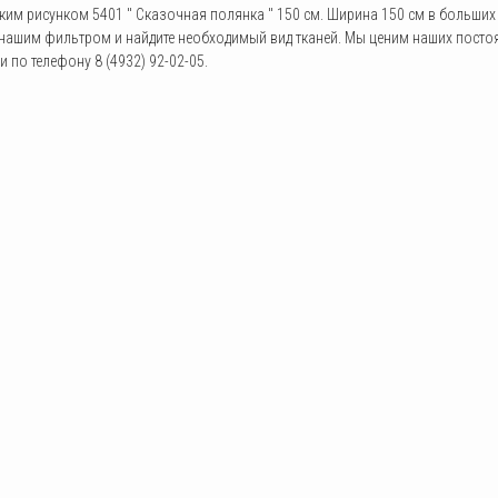
ским рисунком 5401 " Сказочная полянка " 150 см. Ширина 150 см в больши
 нашим фильтром и найдите необходимый вид тканей. Мы ценим наших посто
и по телефону 8 (4932) 92-02-05.