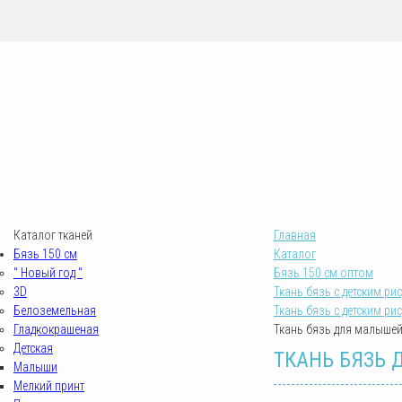
sovrteks.ru
О КОМПАНИИ
КАТАЛОГ ТКАНЕЙ
ДОМАШНИЙ ТЕ
Каталог тканей
Главная
Бязь 150 см
Каталог
" Новый год "
Бязь 150 см оптом
3D
Ткань бязь с детским ри
Белоземельная
Ткань бязь с детским ри
Гладкокрашеная
Ткань бязь для малышей 
Детская
ТКАНЬ БЯЗЬ 
Малыши
Мелкий принт