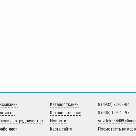
 компании
Каталог тканей
8 (4932) 92-02-04
онтакты
Каталог товаров
8 (905) 109-40-97
словия сотрудничества
Новости
sovrteks344097@mail
райс-лист
Карта сайта
Посмотреть на карт