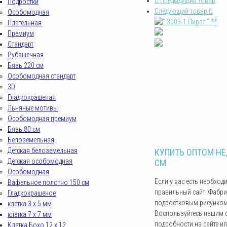
Предыдущий товар
Подростки
Следующий товар
Особомодная
Плательная
Премиум
Стандарт
Рубашечная
Бязь 220 см
Особомодная стандарт
3D
Гладкокрашеная
Льняные мотивы
Особомодная премиум
Бязь 80 см
Белоземельная
Детская белоземельная
КУПИТЬ ОПТОМ НЕ
Детская особомодная
СМ
Особомодная
Если у вас есть необход
Вафельное полотно 150 см
правильный сайт. Фабри
Гладкокрашеное
подростковым рисунком 
клетка 3 х 5 мм
Воспользуйтесь нашим ф
клетка 7 х 7 мм
подробности на сайте ил
Клетка Бохо 12 x 12