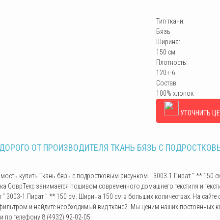
Тип ткани:
Бязь
Ширина:
150 см
Плотность:
120+-6
Состав:
100% хлопок
УТОЧНИТЬ Ц
ДОРОГО ОТ ПРОИЗВОДИТЕЛЯ ТКАНЬ БЯЗЬ С ПОДРОСТКОВЫМ 
имость купить Ткань бязь с подростковым рисунком " 3003-1 Пират " ** 150
ка СоврТекс занимается пошивом современного домашнего текстиля и текстил
" 3003-1 Пират " ** 150 см. Ширина 150 см в больших количествах. На сайт
ильтром и найдите необходимый вид тканей. Мы ценим наших постоянных к
и по телефону 8 (4932) 92-02-05.