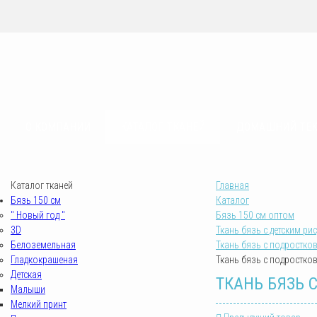
sovrteks.ru
О КОМПАНИИ
КАТАЛОГ ТКАНЕЙ
ДОМАШНИЙ ТЕ
Каталог тканей
Главная
Бязь 150 см
Каталог
" Новый год "
Бязь 150 см оптом
3D
Ткань бязь с детским ри
Белоземельная
Ткань бязь с подростко
Гладкокрашеная
Ткань бязь с подростков
Детская
ТКАНЬ БЯЗЬ С
Малыши
Мелкий принт