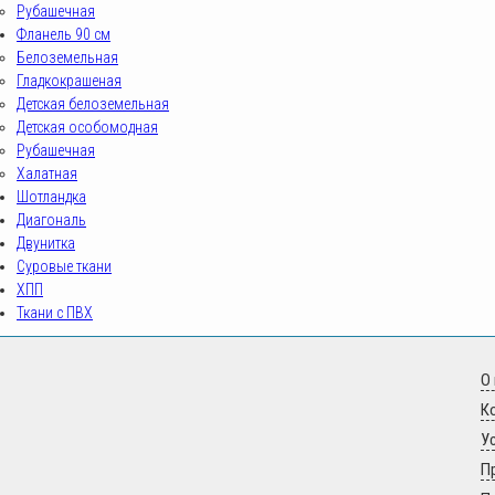
Рубашечная
Фланель 90 см
Белоземельная
Гладкокрашеная
Детская белоземельная
Детская особомодная
Рубашечная
Халатная
Шотландка
Диагональ
Двунитка
Суровые ткани
ХПП
Ткани с ПВХ
О
К
У
sovrteks.ru
П