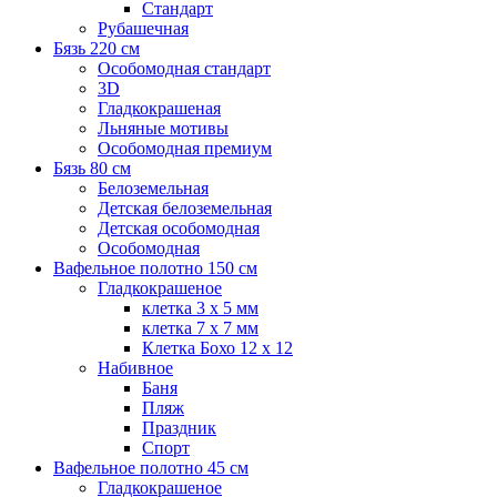
Стандарт
Рубашечная
Бязь 220 см
Особомодная стандарт
3D
Гладкокрашеная
Льняные мотивы
Особомодная премиум
Бязь 80 см
Белоземельная
Детская белоземельная
Детская особомодная
Особомодная
Вафельное полотно 150 см
Гладкокрашеное
клетка 3 х 5 мм
клетка 7 х 7 мм
Клетка Бохо 12 x 12
Набивное
Баня
Пляж
Праздник
Спорт
Вафельное полотно 45 см
Гладкокрашеное