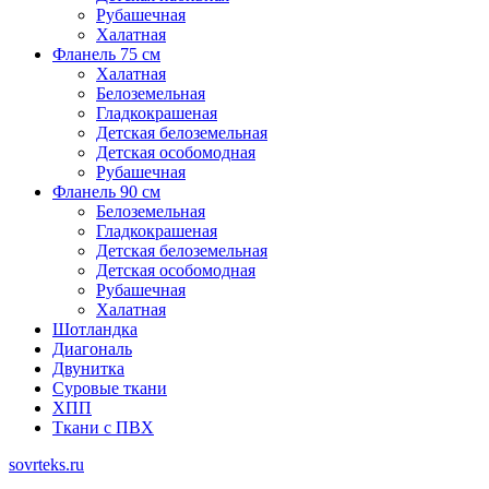
Рубашечная
Халатная
Фланель 75 см
Халатная
Белоземельная
Гладкокрашеная
Детская белоземельная
Детская особомодная
Рубашечная
Фланель 90 см
Белоземельная
Гладкокрашеная
Детская белоземельная
Детская особомодная
Рубашечная
Халатная
Шотландка
Диагональ
Двунитка
Суровые ткани
ХПП
Ткани с ПВХ
sovrteks.ru