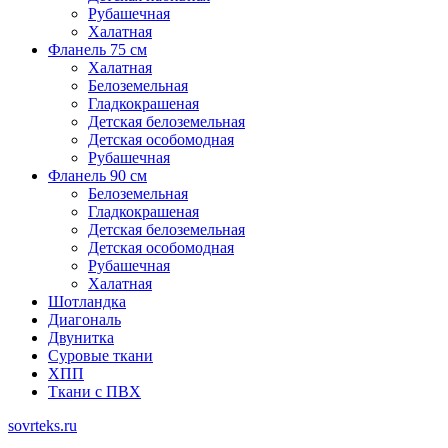
Рубашечная
Халатная
Фланель 75 см
Халатная
Белоземельная
Гладкокрашеная
Детская белоземельная
Детская особомодная
Рубашечная
Фланель 90 см
Белоземельная
Гладкокрашеная
Детская белоземельная
Детская особомодная
Рубашечная
Халатная
Шотландка
Диагональ
Двунитка
Суровые ткани
ХПП
Ткани с ПВХ
sovrteks.ru