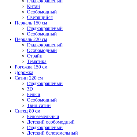
Гладкокрашеный
Китай
Особомодный
Светящийся
Перкаль 150 см
Гладкокрашеный
Особомодный
Перкаль 220 см
Гладкокрашеный
Особомодный
Страйп
Тематика
Рогожка 150 см
Дорожка
Сатин 220 см
Гладкокрашеный
3D
Белый
Особомодный
Твил-сатин
Ситец 80 см
Белоземельный
Детский особомодный
Гладкокрашеный
Детский белоземельный