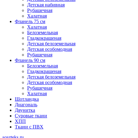
Детская набивная
Рубашечная
Халатная
Фланель 75 см
Халатная
Белоземельная
Гладкокрашеная
Детская белоземельная
Детская особомодная
Рубашечная
Фланель 90 см
Белоземельная
Гладкокрашеная
Детская белоземельная
Детская особомодная
Рубашечная
Халатная
Шотландка
Диагональ
Двунитка
Суровые ткани
ХПП
Ткани с ПВХ
sovrteks.ru