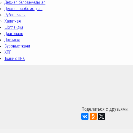
Детская белоземельная
Детская особомодная
Рубашечная
Халатная
Шотландка
Диагональ
Двунитка
Суровые ткани
ХПП
Ткани с ПВХ
sovrteks.ru
Поделиться с друзьями: