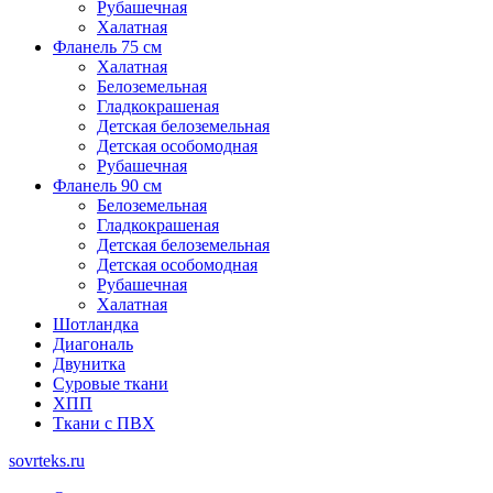
Рубашечная
Халатная
Фланель 75 см
Халатная
Белоземельная
Гладкокрашеная
Детская белоземельная
Детская особомодная
Рубашечная
Фланель 90 см
Белоземельная
Гладкокрашеная
Детская белоземельная
Детская особомодная
Рубашечная
Халатная
Шотландка
Диагональ
Двунитка
Суровые ткани
ХПП
Ткани с ПВХ
sovrteks.ru