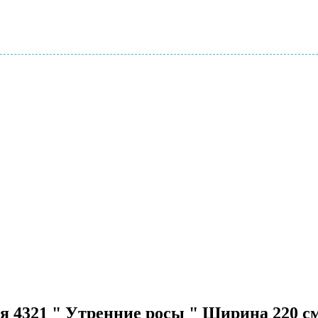
ля 4321 " Утренние росы " Ширина 220 с