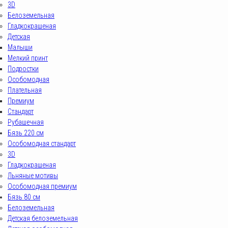
3D
Белоземельная
Гладкокрашеная
Детская
Малыши
Мелкий принт
Подростки
Особомодная
Плательная
Премиум
Стандарт
Рубашечная
Бязь 220 см
Особомодная стандарт
3D
Гладкокрашеная
Льняные мотивы
Особомодная премиум
Бязь 80 см
Белоземельная
Детская белоземельная