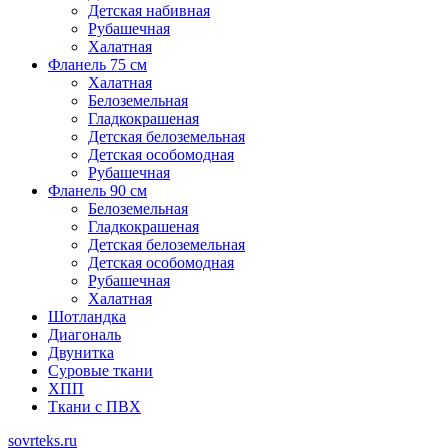
Детская набивная
Рубашечная
Халатная
Фланель 75 см
Халатная
Белоземельная
Гладкокрашеная
Детская белоземельная
Детская особомодная
Рубашечная
Фланель 90 см
Белоземельная
Гладкокрашеная
Детская белоземельная
Детская особомодная
Рубашечная
Халатная
Шотландка
Диагональ
Двунитка
Суровые ткани
ХПП
Ткани с ПВХ
sovrteks.ru