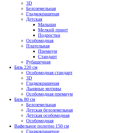
3D
Белоземельная
Гладкокрашеная
Детская
Малыши
Мелкий принт
Подростки
Особомодная
Плательная
Премиум
Стандарт
Рубашечная
Бязь 220 см
Особомодная стандарт
3D
Гладкокрашеная
Льняные мотивы
Особомодная премиум
Бязь 80 см
Белоземельная
Детская белоземельная
Детская особомодная
Особомодная
Вафельное полотно 150 см
Гладкокрашеное