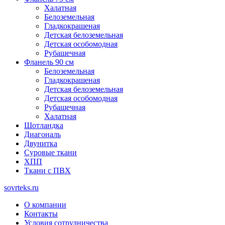
Халатная
Белоземельная
Гладкокрашеная
Детская белоземельная
Детская особомодная
Рубашечная
Фланель 90 см
Белоземельная
Гладкокрашеная
Детская белоземельная
Детская особомодная
Рубашечная
Халатная
Шотландка
Диагональ
Двунитка
Суровые ткани
ХПП
Ткани с ПВХ
sovrteks.ru
О компании
Контакты
Условия сотрудничества