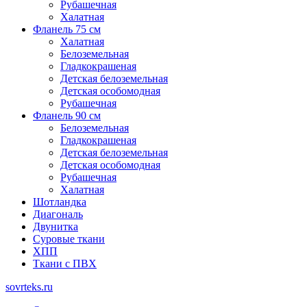
Рубашечная
Халатная
Фланель 75 см
Халатная
Белоземельная
Гладкокрашеная
Детская белоземельная
Детская особомодная
Рубашечная
Фланель 90 см
Белоземельная
Гладкокрашеная
Детская белоземельная
Детская особомодная
Рубашечная
Халатная
Шотландка
Диагональ
Двунитка
Суровые ткани
ХПП
Ткани с ПВХ
sovrteks.ru