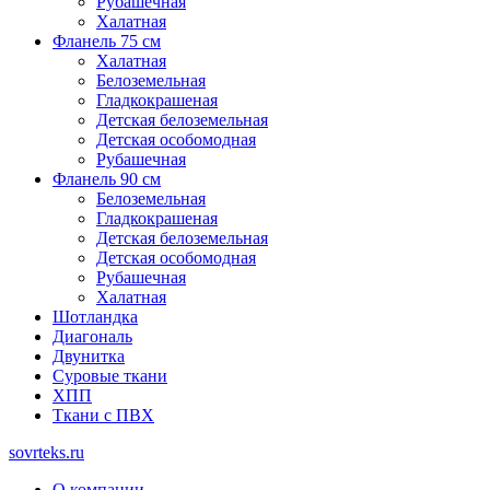
Рубашечная
Халатная
Фланель 75 см
Халатная
Белоземельная
Гладкокрашеная
Детская белоземельная
Детская особомодная
Рубашечная
Фланель 90 см
Белоземельная
Гладкокрашеная
Детская белоземельная
Детская особомодная
Рубашечная
Халатная
Шотландка
Диагональ
Двунитка
Суровые ткани
ХПП
Ткани с ПВХ
sovrteks.ru
О компании