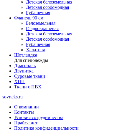
Детская белоземельная
Детская особомодная
Рубашечная
Фланель 90 см
Белоземельная
Гладкокрашеная
Детская белоземельная
Детская особомодная
Рубашечная
Халатная
Шотландка
Для спецодежды
Диагональ
Двунитка
Суровые ткани
ХПП
Ткани с ПВХ
sovrteks.ru
О компании
Контакты
Условия сотрудничества
Прайс-лист
Политика конфиденциальности