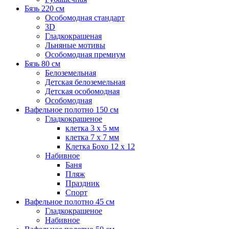
Бязь 220 см
Особомодная стандарт
3D
Гладкокрашеная
Льняные мотивы
Особомодная премиум
Бязь 80 см
Белоземельная
Детская белоземельная
Детская особомодная
Особомодная
Вафельное полотно 150 см
Гладкокрашеное
клетка 3 х 5 мм
клетка 7 х 7 мм
Клетка Бохо 12 x 12
Набивное
Баня
Пляж
Праздник
Спорт
Вафельное полотно 45 см
Гладкокрашеное
Набивное