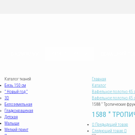
sovrteks.ru
О КОМПАНИИ
КАТАЛОГ ТКАНЕЙ
ДОМАШНИЙ ТЕ
Каталог тканей
Главная
Бязь 150 см
Каталог
" Новый год "
Вафельное полотно 45 
3D
Вафельное полотно 45 
Белоземельная
1588 " Тропические фрук
Гладкокрашеная
1588 " ТРОП
Детская
Малыши
Предыдущий товар
Мелкий принт
Следующий товар