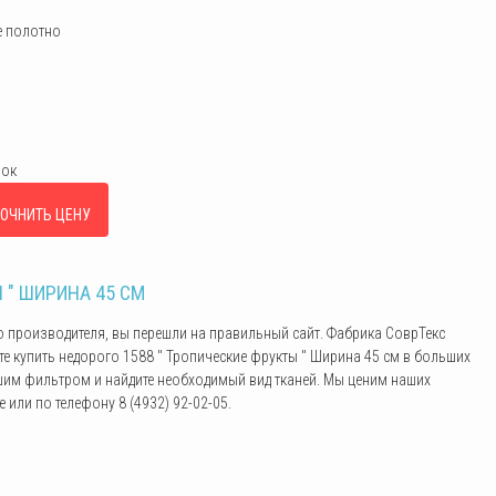
 полотно
пок
ОЧНИТЬ ЦЕНУ
 " ШИРИНА 45 СМ
го производителя, вы перешли на правильный сайт. Фабрика СоврТекс
е купить недорого 1588 " Тропические фрукты " Ширина 45 см в больших
ашим фильтром и найдите необходимый вид тканей. Мы ценим наших
или по телефону 8 (4932) 92-02-05.