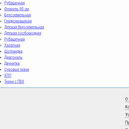
Рубашечная
Фланель 90 см
Белоземельная
Гладкокрашеная
Детская белоземельная
Детская особомодная
Рубашечная
Халатная
Шотландка
Диагональ
Двунитка
Суровые ткани
ХПП
Ткани с ПВХ
О
К
У
sovrteks.ru
П