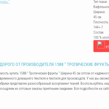
Тип ткани:
Вафельное
Ширина:
45 см
Плотность:
144+-7
Состав:
100 % хло
УТ
ДОРОГО ОТ ПРОИЗВОДИТЕЛЯ 1588 " ТРОПИЧЕСКИЕ ФРУКТЫ
димость купить 1588 " Тропические фрукты " Ширина 45 см оптом от надежно
ременного домашнего текстиля и текстиля для производств. У нас вы сможет
фабрики представлен разнообразный ассортимент тканей. Воспользуйтесь н
поощряем их оптовые заказы приятными скидками. Все подробности на сайте 