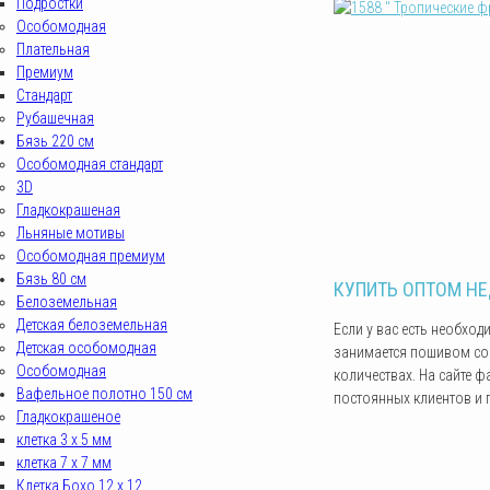
Подростки
Особомодная
Плательная
Премиум
Стандарт
Рубашечная
Бязь 220 см
Особомодная стандарт
3D
Гладкокрашеная
Льняные мотивы
Особомодная премиум
Бязь 80 см
КУПИТЬ ОПТОМ НЕ
Белоземельная
Детская белоземельная
Если у вас есть необхо
Детская особомодная
занимается пошивом сов
Особомодная
количествах. На сайте 
Вафельное полотно 150 см
постоянных клиентов и 
Гладкокрашеное
клетка 3 х 5 мм
клетка 7 х 7 мм
Клетка Бохо 12 x 12