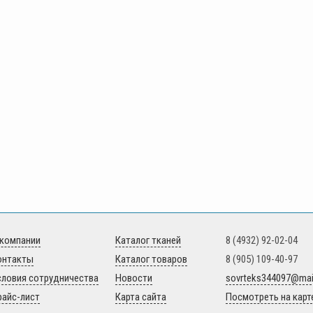
 компании
Каталог тканей
8 (4932) 92-02-04
онтакты
Каталог товаров
8 (905) 109-40-97
словия сотрудничества
Новости
sovrteks344097@mail
райс-лист
Карта сайта
Посмотреть на карт