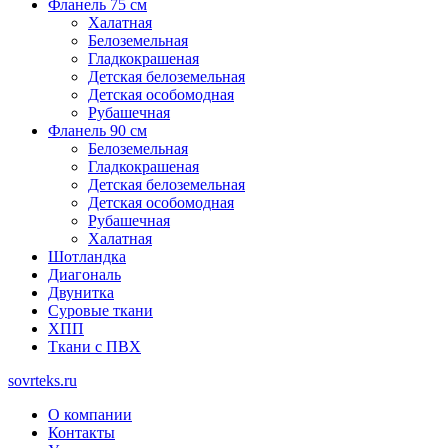
Фланель 75 см
Халатная
Белоземельная
Гладкокрашеная
Детская белоземельная
Детская особомодная
Рубашечная
Фланель 90 см
Белоземельная
Гладкокрашеная
Детская белоземельная
Детская особомодная
Рубашечная
Халатная
Шотландка
Диагональ
Двунитка
Суровые ткани
ХПП
Ткани с ПВХ
sovrteks.ru
О компании
Контакты